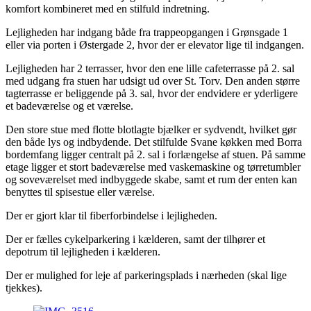
komfort kombineret med en stilfuld indretning.
Lejligheden har indgang både fra trappeopgangen i Grønsgade 1
eller via porten i Østergade 2, hvor der er elevator lige til indgangen.
Lejligheden har 2 terrasser, hvor den ene lille cafeterrasse på 2. sal
med udgang fra stuen har udsigt ud over St. Torv. Den anden større
tagterrasse er beliggende på 3. sal, hvor der endvidere er yderligere
et badeværelse og et værelse.
Den store stue med flotte blotlagte bjælker er sydvendt, hvilket gør
den både lys og indbydende. Det stilfulde Svane køkken med Borra
bordemfang ligger centralt på 2. sal i forlængelse af stuen. På samme
etage ligger et stort badeværelse med vaskemaskine og tørretumbler
og soveværelset med indbyggede skabe, samt et rum der enten kan
benyttes til spisestue eller værelse.
Der er gjort klar til fiberforbindelse i lejligheden.
Der er fælles cykelparkering i kælderen, samt der tilhører et
depotrum til lejligheden i kælderen.
Der er mulighed for leje af parkeringsplads i nærheden (skal lige
tjekkes).