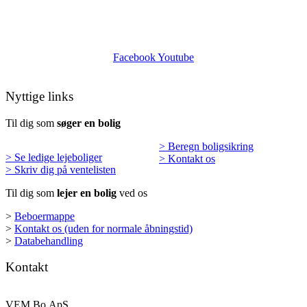
Facebook
Youtube
Nyttige links
Til dig som
søger en bolig
> Beregn boligsikring
> Se ledige lejeboliger
> Kontakt os
> Skriv dig på ventelisten
Til dig som
lejer en bolig
ved os
>
Beboermappe
>
Kontakt os (uden for normale åbningstid)
>
Databehandling
Kontakt
VEM Bo ApS