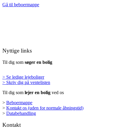
Gå til beboermappe
Nyttige links
Til dig som
søger en bolig
> Se ledige lejeboliger
> Skriv dig på ventelisten
Til dig som
lejer en bolig
ved os
>
Beboermappe
>
Kontakt os (uden for normale åbningstid)
>
Databehandling
Kontakt