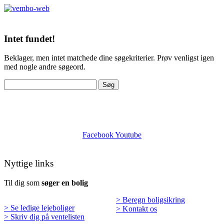
Menu
Intet fundet!
Beklager, men intet matchede dine søgekriterier. Prøv venligst igen
med nogle andre søgeord.
Søg
efter:
Facebook
Youtube
Nyttige links
Til dig som
søger en bolig
> Beregn boligsikring
> Se ledige lejeboliger
> Kontakt os
> Skriv dig på ventelisten