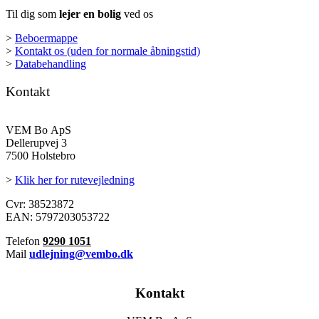
Til dig som
lejer en bolig
ved os
>
Beboermappe
>
Kontakt os (uden for normale åbningstid)
>
Databehandling
Kontakt
VEM Bo ApS
Dellerupvej 3
7500 Holstebro
>
Klik her for rutevejledning
Cvr: 38523872
EAN: 5797203053722
Telefon
9290 1051
Mail
udlejning@vembo.dk
Kontakt