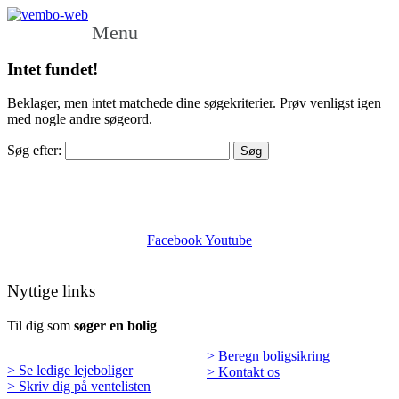
Menu
Intet fundet!
Beklager, men intet matchede dine søgekriterier. Prøv venligst igen
med nogle andre søgeord.
Søg efter:
Facebook
Youtube
Nyttige links
Til dig som
søger en bolig
> Beregn boligsikring
> Se ledige lejeboliger
> Kontakt os
> Skriv dig på ventelisten