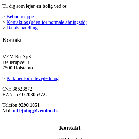
Til dig som
lejer en bolig
ved os
>
Beboermappe
>
Kontakt os (uden for normale åbningstid)
>
Databehandling
Kontakt
VEM Bo ApS
Dellerupvej 3
7500 Holstebro
>
Klik her for rutevejledning
Cvr: 38523872
EAN: 5797203053722
Telefon
9290 1051
Mail
udlejning@vembo.dk
Kontakt