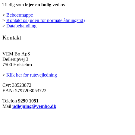
Til dig som
lejer en bolig
ved os
>
Beboermappe
>
Kontakt os (uden for normale åbningstid)
>
Databehandling
Kontakt
VEM Bo ApS
Dellerupvej 3
7500 Holstebro
>
Klik her for rutevejledning
Cvr: 38523872
EAN: 5797203053722
Telefon
9290 1051
Mail
udlejning@vembo.dk