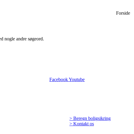
Forside
med nogle andre søgeord.
Facebook
Youtube
> Beregn boligsikring
> Kontakt os