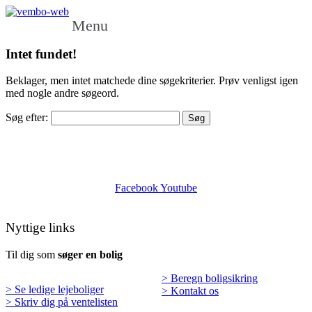
Menu
Intet fundet!
Beklager, men intet matchede dine søgekriterier. Prøv venligst igen
med nogle andre søgeord.
Søg efter:
Facebook
Youtube
Nyttige links
Til dig som
søger en bolig
> Beregn boligsikring
> Se ledige lejeboliger
> Kontakt os
> Skriv dig på ventelisten