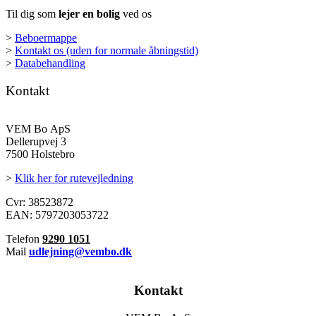
Til dig som
lejer en bolig
ved os
>
Beboermappe
>
Kontakt os (uden for normale åbningstid)
>
Databehandling
Kontakt
VEM Bo ApS
Dellerupvej 3
7500 Holstebro
>
Klik her for rutevejledning
Cvr: 38523872
EAN: 5797203053722
Telefon
9290 1051
Mail
udlejning@vembo.dk
Kontakt